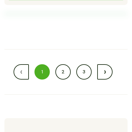
‹
›
1
2
3